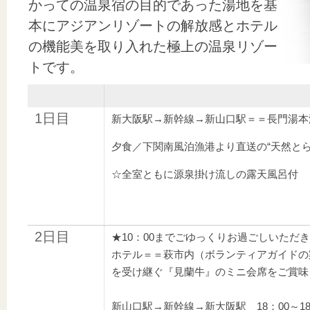
かっての温泉宿の目的であった湯地を基
本にアジアンリゾートの解放感とホテル
の機能美を取り入れた極上の温泉リゾー
トです。
1日目
新大阪駅→新幹線→新山口駅＝＝長門湯本
夕食／下関南風泊漁港より直送の“天然と
☆全室ともに源泉掛け流しの露天風呂付
2日目
★10：00までごゆっくりお過ごしいただ
ホテル＝＝萩市内（ボランティアガイドの
を受け継ぐ『見蘭牛』のミニ会席をご賞味
新山口駅→新幹線→新大阪駅 18：00～18